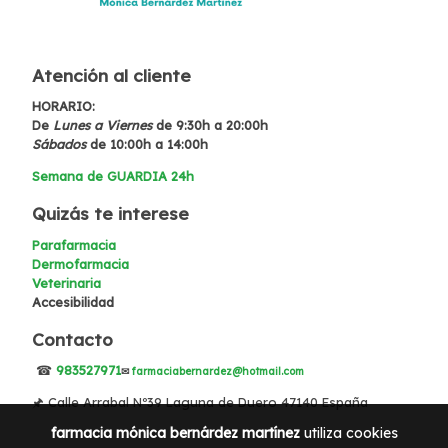
Atención al cliente
HORARIO:
De
Lunes a Viernes
de 9:30h a 20:00h
Sábados
de 10:00h a 14:00h
Semana de GUARDIA 24h
Quizás te interese
Parafarmacia
Dermofarmacia
Veterinaria
Accesibilidad
Contacto
☎
983527971
✉
farmaciabernardez@hotmail.com
🖈 Calle Arrabal Nº39 Laguna de Duero 47140 España
farmacia mónica bernárdez martínez
utiliza cookies