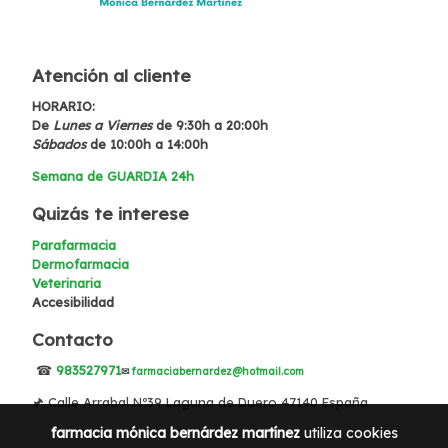
Atención al cliente
HORARIO:
De
Lunes a Viernes
de 9:30h a 20:00h
Sábados
de 10:00h a 14:00h
Semana de GUARDIA 24h
Quizás te interese
Parafarmacia
Dermofarmacia
Veterinaria
Accesibilidad
Contacto
☎
983527971
✉
farmaciabernardez@hotmail.com
🖈 Calle Arrabal Nº39 Laguna de Duero 47140 España
farmacia mónica bernárdez martínez
utiliza cookies