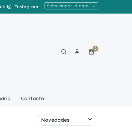
Seleccionar idioma
ok
Instagram
0
naria
Contacto
AL
SENSILIS
Novedades