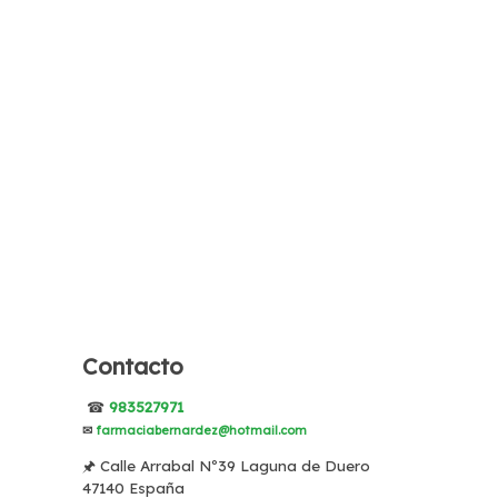
Contacto
☎
983527971
✉
farmaciabernardez@hotmail.com
🖈 Calle Arrabal Nº39 Laguna de Duero
47140 España