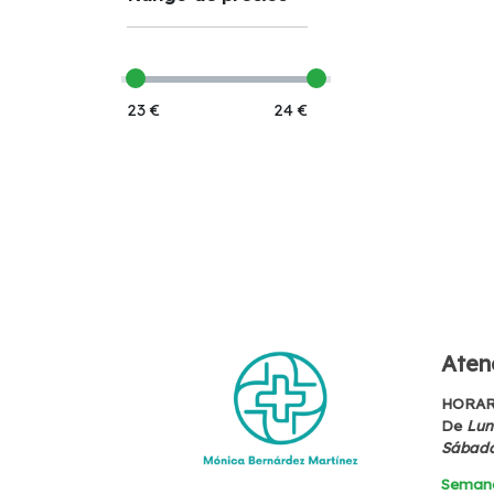
23 €
24 €
Atenc
HORAR
De
Lune
Sábad
Seman