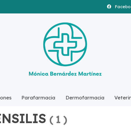
Facebo
ones
Parafarmacia
Dermofarmacia
Veteri
 las categorías
Dermofarmacia
SOLARES/ FACI
ENSILIS
(
1
)