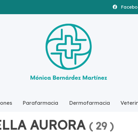
Facebo
ones
Parafarmacia
Dermofarmacia
Veteri
 las categorías
Dermofarmacia
BELLA AURORA
ELLA AURORA
(
29
)