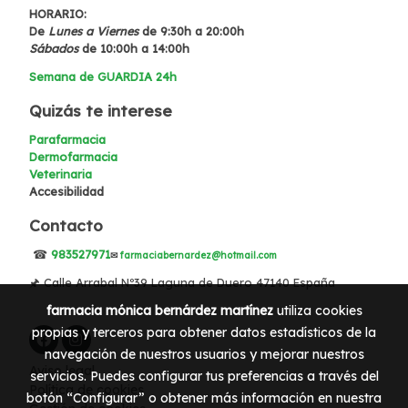
HORARIO:
De
Lunes a Viernes
de 9:30h a 20:00h
Sábados
de 10:00h a 14:00h
Semana de GUARDIA 24h
Quizás te interese
Parafarmacia
Dermofarmacia
Veterinaria
Accesibilidad
Contacto
☎
983527971
✉
farmaciabernardez@hotmail.com
🖈 Calle Arrabal Nº39 Laguna de Duero 47140 España
farmacia mónica bernárdez martínez
utiliza cookies
propias y terceros para obtener datos estadísticos de la
navegación de nuestros usuarios y mejorar nuestros
Aviso legal
servicios. Puedes configurar tus preferencias a través del
Política de cookies
botón “Configurar” o obtener más información en nuestra