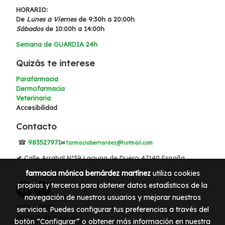
HORARIO:
De
Lunes a Viernes
de 9:30h a 20:00h
Sábados
de 10:00h a 14:00h
Semana de GUARDIA 24h
Quizás te interese
Parafarmacia
Dermofarmacia
Veterinaria
Accesibilidad
Contacto
☎
983527971
✉
farmaciabernardez@hotmail.com
🖈 Calle Arrabal Nº39 Laguna de Duero 47140 España
farmacia mónica bernárdez martínez
utiliza cookies
propias y terceros para obtener datos estadísticos de la
navegación de nuestros usuarios y mejorar nuestros
Aviso legal
servicios. Puedes configurar tus preferencias a través del
Política de cookies
botón “Configurar” o obtener más información en nuestra