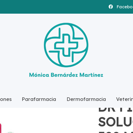
Facebo
ON MICELAR 500 ML
ones
Parafarmacia
Dermofarmacia
Veteri
DR F
SOLU