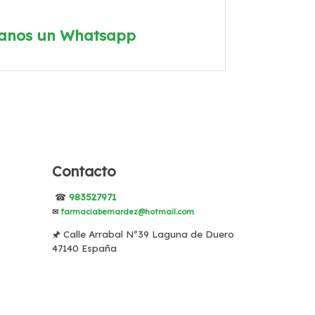
íanos un Whatsapp
Contacto
☎
983527971
✉
farmaciabernardez@hotmail.com
🖈 Calle Arrabal Nº39 Laguna de Duero
47140 España