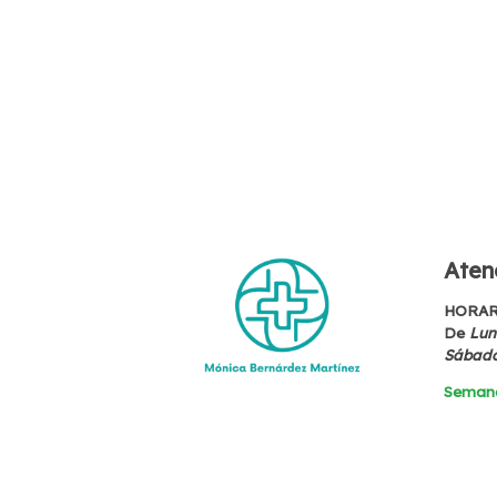
Atenc
HORAR
De
Lune
Sábad
Seman